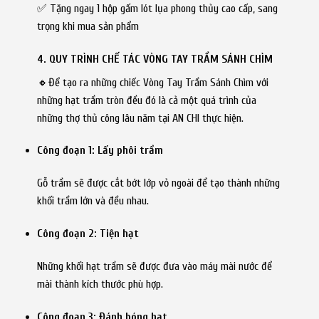
✅ Tặng ngay 1 hộp gấm lót lụa phong thủy cao cấp, sang
trọng khi mua sản phẩm
4. QUY TRÌNH CHẾ TÁC VÒNG TAY TRẦM SÁNH CHÌM
🔸Để tạo ra những chiếc Vòng Tay Trầm Sánh Chìm với
những hạt trầm tròn đều đó là cả một quá trình của
những thợ thủ công lâu năm tại AN CHI thực hiện.
Công đoạn 1: Lấy phôi trầm
Gỗ trầm sẽ được cắt bớt lớp vỏ ngoài để tạo thành những
khối trầm lớn và đều nhau.
Công đoạn 2: Tiện hạt
Những khối hạt trầm sẽ được đưa vào máy mài nước để
mài thành kích thước phù hợp.
Công đoạn 3: Đánh bóng hạt