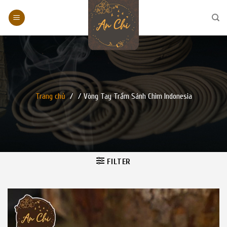
Skip
to
content
Trang chủ
/
/
Vòng Tay Trầm Sánh Chìm Indonesia
FILTER