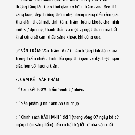
Hương tăng lên theo thời gian sở hữu. Trầm càng đeo thì
càng bóng đẹp, hương thơm nhẹ nhàng mang đến cảm giác
thư giãn, thoải mái, tịnh tâm. Trầm Hương khoác cho mình
một sự dịu nhẹ, thanh thản và một vị ngọt thanh mà bất
kì ai cũng sẽ cảm thấy sảng khoác khi dùng qua.
✅ VÂN TRẦM: Vân Trầm rõ nét, hàm lượng tinh dầu chứa
trong Trầm nhiều. Tinh dầu giúp thư giãn và đặc biệt ngon
giấc hơn với hương trầm.
3. CAM KẾT SẢN PHẨM
✅ Cam kết 100% Trầm Sánh tự nhiên.
✅ Sản phẩm y như ảnh An Chi chụp
✅ Chính sách BẢO HÀNH 1 đổi 1 (trong vòng 07 ngày kể từ
ngày nhận sản phẩm) nếu có bất kỳ lỗi từ nhà sản xuất.