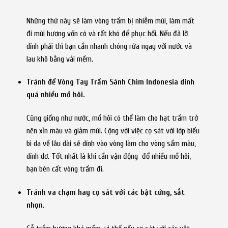
Những thứ này sẽ làm vòng trầm bị nhiễm mùi, làm mất
đi mùi hương vốn có và rất khó để phục hồi. Nếu đã lỡ
dính phải thì bạn cần nhanh chóng rửa ngay với nước và
lau khô bằng vải mềm.
Tránh để Vòng Tay Trầm Sánh Chìm Indonesia dính
quá nhiều mồ hôi.
Cũng giống như nước, mồ hôi có thể làm cho hạt trầm trở
nên xỉn màu và giảm mùi. Cộng với việc cọ sát với lớp biểu
bì da về lâu dài sẽ dính vào vòng làm cho vòng sẩm màu,
dính dơ. Tốt nhất là khi cần vận động
đổ nhiều mồ hôi,
bạn bên cất vòng trầm đi.
Tránh va chạm hay cọ sát với các bật cứng, sắt
nhọn.