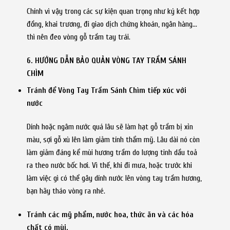
Chính vì vậy trong các sự kiện quan trọng như ký kết hợp
đồng, khai trương, đi giao dịch chứng khoán, ngân hàng…
thì nên đeo vòng gỗ trầm tay trái.
6. HƯỚNG DẪN BẢO QUẢN VÒNG TAY TRẦM SÁNH
CHÌM
Tránh để Vòng Tay Trầm Sánh Chìm tiếp xúc với
nước
Dính hoặc ngâm nước quá lâu sẽ làm hạt gỗ trầm bị xỉn
màu, sợi gỗ xù lên làm giảm tính thẩm mỹ. Lâu dài nó còn
làm giảm đáng kể mùi hương trầm do lượng tinh dầu toả
ra theo nước bốc hơi. Vì thế, khi đi mưa, hoặc trước khi
làm việc gì có thể gây dính nước lên vòng tay trầm hương,
bạn hãy tháo vòng ra nhé.
Tránh các mỹ phẩm, nước hoa, thức ăn và các hóa
chất có mùi.