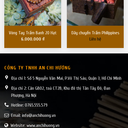
Vòng Tay Trầm Banh 20 Hạt
Dây chuyền Trầm Philippines
6.000.000
₫
Liên hệ
CÔNG TY TNHH AN CHI HƯƠNG
Địa chỉ 1: Số 5 Nguyễn Văn Mai, P.Võ Thị Sáu, Quận 3, Hồ Chí Minh
Địa chỉ 2: Căn GB02, toà CT2B, Khu đô thị Tân Tây Đô, Đan
Phượng, Hà Nội
Hotline: 0765.555.579
Email:
info@anchihuong.vn
Website: www.anchihuong.vn