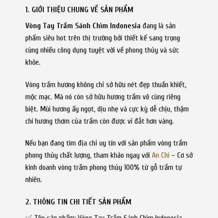
1. GIỚI THIỆU CHUNG VỀ SẢN PHẨM
Vòng Tay Trầm Sánh Chìm Indonesia
đang là sản
phẩm siêu hot trên thị trường bởi thiết kế sang trọng
cùng nhiều công dụng tuyệt vời về phong thủy và sức
khỏe.
Vòng trầm hương không chỉ sở hữu nét đẹp thuần khiết,
mộc mạc. Mà nó còn sở hữu hương trầm vô cùng riêng
biệt. Mùi hương ấy ngọt, dịu nhẹ và cực kỳ dễ chịu, thậm
chí hương thơm của trầm còn được ví đắt hơn vàng.
Nếu bạn đang tìm địa chỉ uy tín với sản phẩm vòng trầm
phong thủy chất lượng, tham khảo ngay với
An Chi
– Cơ sở
kinh doanh vòng trầm phong thủy 100% từ gỗ trầm tự
nhiên.
2. THÔNG TIN CHI TIẾT SẢN PHẨM