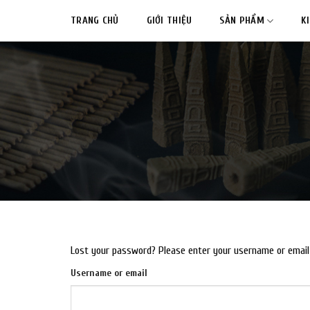
Skip
TRANG CHỦ
GIỚI THIỆU
SẢN PHẨM
K
to
content
Lost your password? Please enter your username or email a
Username or email