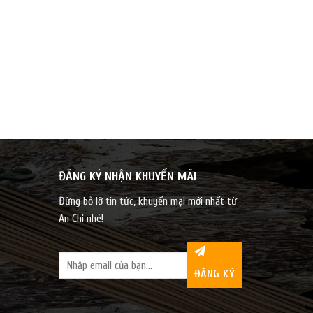
ĐĂNG KÝ NHẬN KHUYẾN MÃI
Đừng bỏ lỡ tin tức, khuyến mại mới nhất từ
An Chi nhé!