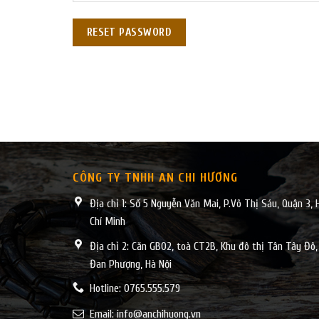
RESET PASSWORD
CÔNG TY TNHH AN CHI HƯƠNG
Địa chỉ 1: Số 5 Nguyễn Văn Mai, P.Võ Thị Sáu, Quận 3, 
Chí Minh
Địa chỉ 2: Căn GB02, toà CT2B, Khu đô thị Tân Tây Đô,
Đan Phượng, Hà Nội
Hotline: 0765.555.579
Email:
info@anchihuong.vn