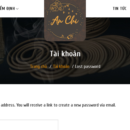
IỂM ĐỊNH
TIN TỨC
Tài khoản
Trang chủ
/
Tài khoản
/
Lost password
ddress. You will receive a link to create a new password via email.