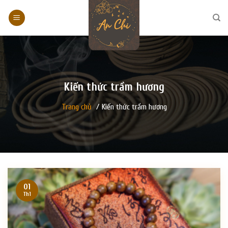
Skip
to
content
Kiến thức trầm hương
Trang chủ
/
Kiến thức trầm hương
01
Th1