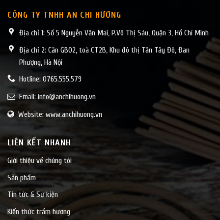
CÔNG TY TNHH AN CHI HƯƠNG
Địa chỉ 1: Số 5 Nguyễn Văn Mai, P.Võ Thị Sáu, Quận 3, Hồ Chí Minh
Địa chỉ 2: Căn GB02, toà CT2B, Khu đô thị Tân Tây Đô, Đan
Phượng, Hà Nội
Hotline: 0765.555.579
Email:
info@anchihuong.vn
Website: www.anchihuong.vn
LIÊN KẾT NHANH
Giới thiệu về chúng tôi
Sản phẩm
Tin tức & Sự kiện
Kiến thức trầm hương