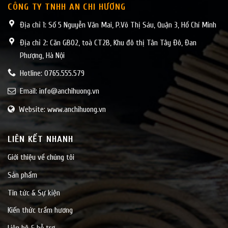
CÔNG TY TNHH AN CHI HƯƠNG
Địa chỉ 1: Số 5 Nguyễn Văn Mai, P.Võ Thị Sáu, Quận 3, Hồ Chí Minh
Địa chỉ 2: Căn GB02, toà CT2B, Khu đô thị Tân Tây Đô, Đan
Phượng, Hà Nội
Hotline: 0765.555.579
Email:
info@anchihuong.vn
Website: www.anchihuong.vn
LIÊN KẾT NHANH
Giới thiệu về chúng tôi
Sản phẩm
Tin tức & Sự kiện
Kiến thức trầm hương
Liên hệ & hỗ trợ