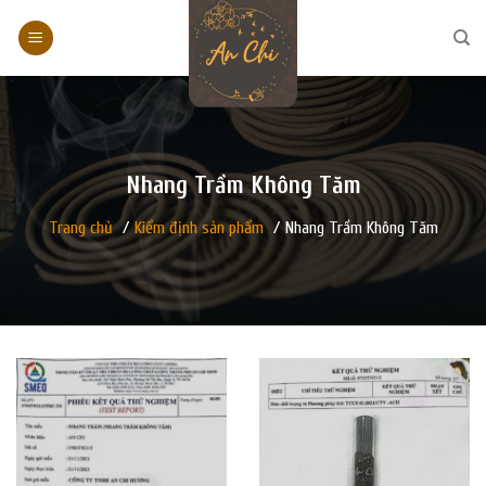
Skip
to
content
Nhang Trầm Không Tăm
Trang chủ
/
Kiểm định sản phẩm
/
Nhang Trầm Không Tăm