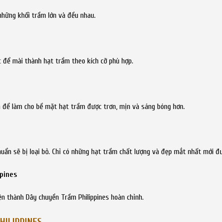
những khối trầm lớn và đều nhau.
để mài thành hạt trầm theo kích cỡ phù hợp.
 để làm cho bề mặt hạt trầm được trơn, mịn và sáng bóng hơn.
huẩn sẽ bị loại bỏ. Chỉ có những hạt trầm chất lượng và đẹp mắt nhất mới đ
pines
ện thành Dây chuyền Trầm Philippines hoàn chỉnh.
HILIPPINES