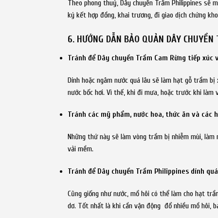
Theo phong thuỷ, Dây chuyền Trầm Philippines sẽ mang
ký kết hợp đồng, khai trương, đi giao dịch chứng k
6. HƯỚNG DẪN BẢO QUẢN DÂY CHUYỀN 
Tránh để Dây chuyền Trầm Cam Rừng tiếp xúc v
Dính hoặc ngâm nước quá lâu sẽ làm hạt gỗ trầm bị 
nước bốc hơi. Vì thế, khi đi mưa, hoặc trước khi làm
Tránh các mỹ phẩm, nước hoa, thức ăn và các h
Những thứ này sẽ làm vòng trầm bị nhiễm mùi, làm m
vải mềm.
Tránh để Dây chuyền Trầm Philippines dính quá
Cũng giống như nước, mồ hôi có thể làm cho hạt trầm
dơ. Tốt nhất là khi cần vận động
đổ nhiều mồ hôi, b