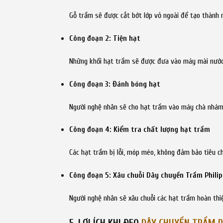
Gỗ trầm sẽ được cắt bớt lớp vỏ ngoài để tạo thành 
Công đoạn 2: Tiện hạt
Những khối hạt trầm sẽ được đưa vào máy mài nước 
Công đoạn 3: Đánh bóng hạt
Người nghệ nhân sẽ cho hạt trầm vào máy chà nhám
Công đoạn 4: Kiểm tra chất lượng hạt trầm
Các hạt trầm bị lỗi, móp méo, không đảm bảo tiêu c
Công đoạn 5: Xâu chuỗi Dây chuyền Trầm Philip
Người nghệ nhân sẽ xâu chuỗi các hạt trầm hoàn thi
5. LỢI ÍCH KHI ĐEO
DÂY CHUYỀN TRẦM P