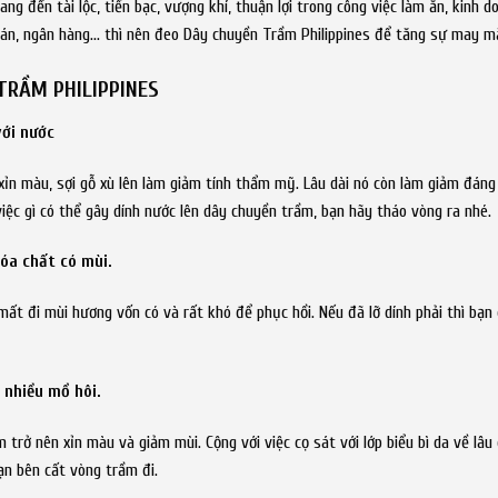
 đến tài lộc, tiền bạc, vượng khí, thuận lợi trong công việc làm ăn, kinh d
hoán, ngân hàng… thì nên đeo Dây chuyền Trầm Philippines để tăng sự may m
TRẦM PHILIPPINES
ới nước
xỉn màu, sợi gỗ xù lên làm giảm tính thẩm mỹ. Lâu dài nó còn làm giảm đáng
 việc gì có thể gây dính nước lên dây chuyền trầm, bạn hãy tháo vòng ra nhé.
óa chất có mùi.
ất đi mùi hương vốn có và rất khó để phục hồi. Nếu đã lỡ dính phải thì bạn
 nhiều mồ hôi.
 trở nên xỉn màu và giảm mùi. Cộng với việc cọ sát với lớp biểu bì da về lâ
ạn bên cất vòng trầm đi.