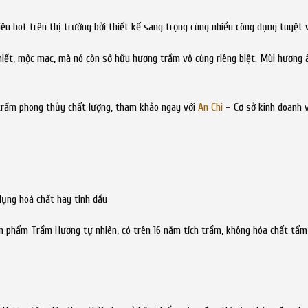
êu hot trên thị trường bởi thiết kế sang trọng cùng nhiều công dụng tuyệt 
ết, mộc mạc, mà nó còn sở hữu hương trầm vô cùng riêng biệt. Mùi hương ấ
 trầm phong thủy chất lượng, tham khảo ngay với
An Chi
– Cơ sở kinh doanh 
ụng hoá chất hay tinh dầu
 phẩm Trầm Hương tự nhiên, có trên 16 năm tích trầm, không hóa chất tẩm 