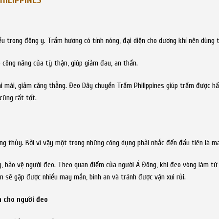
trong đông y. Trầm hương có tính nóng, đại diện cho dương khí nên dùng tr
 công năng của tỳ thận, giúp giảm đau, an thần.
 mái, giảm căng thẳng. Đeo Dây chuyền Trầm Philippines giúp trầm được hấp 
cũng rất tốt.
ng thủy. Bởi vì vậy một trong những công dụng phải nhắc đến đầu tiên là ma
, bảo vệ người đeo. Theo quan điểm của người Á Đông, khi đeo vòng làm từ 
ạn sẽ gặp được nhiều may mắn, bình an và tránh được vận xui rủi.
 cho người đeo