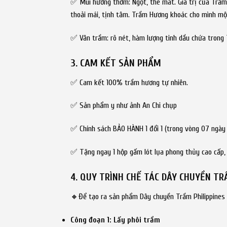
✅ Mùi hương thơm: Ngọt, the mát. Giá trị của Trầm
thoải mái, tịnh tâm. Trầm Hương khoác cho mình một
✅ Vân trầm: rõ nét, hàm lượng tinh dầu chứa trong T
3. CAM KẾT SẢN PHẨM
✅ Cam kết 100% trầm hương tự nhiên.
✅ Sản phẩm y như ảnh An Chi chụp
✅ Chính sách BẢO HÀNH 1 đổi 1 (trong vòng 07 ngày 
✅ Tặng ngay 1 hộp gấm lót lụa phong thủy cao cấp,
4. QUY TRÌNH CHẾ TÁC DÂY CHUYỀN TR
🔸Để tạo ra sản phẩm Dây chuyền Trầm Philippines v
Công đoạn 1: Lấy phôi trầm