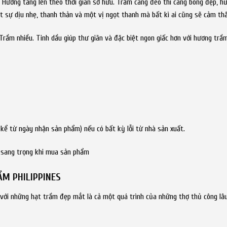
 Hương tăng lên theo thời gian sở hữu. Trầm càng đeo thì càng bóng đẹp, 
 sự dịu nhẹ, thanh thản và một vị ngọt thanh mà bất kì ai cũng sẽ cảm thấ
rầm nhiều. Tinh dầu giúp thư giãn và đặc biệt ngon giấc hơn với hương trầm
kể từ ngày nhận sản phẩm) nếu có bất kỳ lỗi từ nhà sản xuất.
 sang trọng khi mua sản phẩm
ẦM PHILIPPINES
ới những hạt trầm đẹp mắt là cả một quá trình của những thợ thủ công lâu