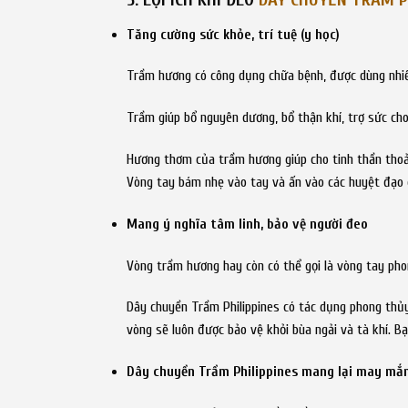
Tăng cường sức khỏe, trí tuệ (y học)
Trầm hương có công dụng chữa bệnh, được dùng nhiều 
Trầm giúp bổ nguyên dương, bổ thận khí, trợ sức cho
Hương thơm của trầm hương giúp cho tinh thần thoải
Vòng tay bám nhẹ vào tay và ấn vào các huyệt đạo 
Mang ý nghĩa tâm linh, bảo vệ người đeo
Vòng trầm hương hay còn có thể gọi là vòng tay pho
Dây chuyền Trầm Philippines có tác dụng phong thủy
vòng sẽ luôn được bảo vệ khỏi bùa ngải và tà khí. B
Dây chuyền Trầm Philippines mang lại may mắn