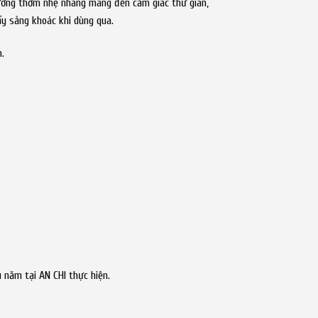
hương thơm nhẹ nhàng mang đến cảm giác thư giãn,
y sảng khoác khi dùng qua.
.
 năm tại AN CHI thực hiện.