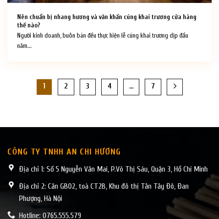
Nên chuẩn bị nhang hương và văn khấn cúng khai trương cửa hàng
thế nào?
Người kinh doanh, buôn bán đều thực hiện lễ cúng khai trương dịp đầu
năm...
1
2
3
4
…
7
CÔNG TY TNHH AN CHI HƯƠNG
Địa chỉ 1: Số 5 Nguyễn Văn Mai, P.Võ Thị Sáu, Quận 3, Hồ Chí Minh
Địa chỉ 2: Căn GB02, toà CT2B, Khu đô thị Tân Tây Đô, Đan
Phượng, Hà Nội
Hotline: 0765.555.579