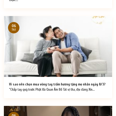
chọn....
06
Th3
Vì sao nên chọn mua vòng tay trầm hương tặng mẹ nhân ngày 8/3?
“Chắp tay quỳ trước Phật Đà Quan Âm Bồ Tát vị tha, dịu dàng Xin...
06