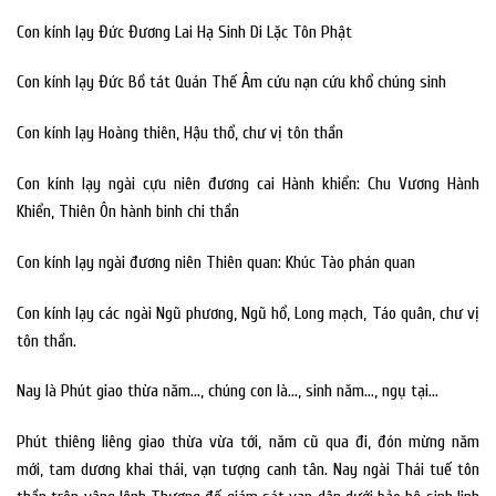
Con kính lạy Đức Đương Lai Hạ Sinh Di Lặc Tôn Phật
Con kính lạy Đức Bồ tát Quán Thế Âm cứu nạn cứu khổ chúng sinh
Con kính lạy Hoàng thiên, Hậu thổ, chư vị tôn thần
Con kính lạy ngài cựu niên đương cai Hành khiển: Chu Vương Hành
Khiển, Thiên Ôn hành binh chi thần
Con kính lạy ngài đương niên Thiên quan: Khúc Tào phán quan
Con kính lạy các ngài Ngũ phương, Ngũ hổ, Long mạch, Táo quân, chư vị
tôn thần.
Nay là Phút giao thừa năm…, chúng con là…, sinh năm…, ngụ tại…
Phút thiêng liêng giao thừa vừa tới, năm cũ qua đi, đón mừng năm
mới, tam dương khai thái, vạn tượng canh tân. Nay ngài Thái tuế tôn