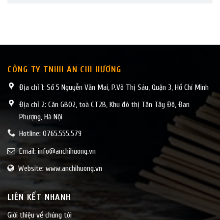
CÔNG TY TNHH AN CHI HƯƠNG
Địa chỉ 1: Số 5 Nguyễn Văn Mai, P.Võ Thị Sáu, Quận 3, Hồ Chí Minh
Địa chỉ 2: Căn GB02, toà CT2B, Khu đô thị Tân Tây Đô, Đan
Phượng, Hà Nội
Hotline: 0765.555.579
Email:
info@anchihuong.vn
Website: www.anchihuong.vn
LIÊN KẾT NHANH
Giới thiệu về chúng tôi