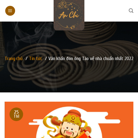
Skip
to
content
Trang chủ
/
Tin tức
/
Văn khấn đón ông Táo về nhà chuẩn nhất 2022
25
Th1