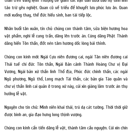
thần trên vâng lệnh Thượng đế giám sát vạn dân dưới bảo hộ sinh linh
tảo trừ yêu nghiệt. Quan cũ về triều để khuyết lưu phúc lưu ân. Quan
mới xuống thay, thể đức hiếu sinh, ban tài tiếp lộc.
Nhân buổi tân xuân, tín chủ chúng con thành tâm, sửa biện hương hoa
vật phẩm, nghi lễ cung trần, dâng lên trước án. Cúng dâng Phật Thánh
dâng hiến Tôn thần, đốt nén tâm hương dốc lòng bái thỉnh.
Chúng con kính mời: Ngài Cựu niên đương cai, ngài Tân niên đương cai
Thái tuế chí đức Tôn thần, Ngài Bản cảnh Thành Hoàng Chư vị Đại
Vương, Ngài bản xứ thần linh Thổ địa, Phúc đức chính thần, các ngài
Ngũ phương, Ngũ thổ, Long mạch Tài thần, các bản gia Táo quân và
chư vị thần linh cai quản ở trong xứ này, cúi xin giáng lâm trước án thụ
hưởng lễ vật.
Nguyện cho tín chủ: Minh niên khai thái, trú dạ cát tường. Thời thời giữ
được bình an, gia đạo hưng long thịnh vượng.
Chúng con kính cẩn tiến dâng lễ vật, thành tâm cầu nguyện. Cúi xin chín