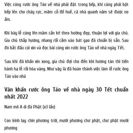
Việc cúng rước ông Táo về nhà phải đặt trong bếp, khi cúng phải bật
bếp lên cho cháy rực, mâm cỗ đề huề, cả nhà quanh năm sẽ được no
ấm.
Khi bày lễ cúng lên mâm cần kê theo hướng đẹp, thuận lợi với gia chủ.
Gia chủ thắp hương, nhang rồi cắm vào bát gạo đã chuẩn bị sẵn. Sau
đó bắt đầu cúi xin và đọc bài cúng xin rước ông Táo về nhà ngày Tết.
Sau khi đã khấn xin xong, gia chủ đợi cho đến khi hương tàn thì tiến
hành hạ lễ rồi hóa vàng. Như vậy là đã hoàn thành việc làm lễ rước ông
Táo vào nhà
Văn khấn rước ông Táo về nhà ngày 30 Tết chuẩn
nhất 2022
Nam mô A di đà Phật (x3 lần)
Con kính lạy chín phương trời, mười phương chư phật, chư phật mười
phương