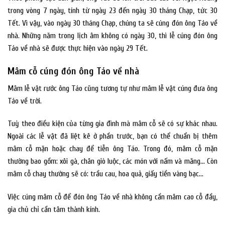
trong vòng 7 ngày, tính từ ngày 23 đến ngày 30 tháng Chạp, tức 30
Tết. Vì vậy, vào ngày 30 tháng Chạp, chúng ta sẽ cúng đón ông Táo về
nhà. Những năm trong lịch âm không có ngày 30, thì lễ cúng đón ông
Táo về nhà sẽ được thực hiện vào ngày 29 Tết.
Mâm cỗ cúng đón ông Táo về nhà
Mâm lễ vật rước ông Táo cũng tương tự như mâm lễ vật cúng đưa ông
Táo về trời.
Tuỳ theo điều kiện của từng gia đình mà mâm cỗ sẽ có sự khác nhau.
Ngoài các lễ vật đã liệt kê ở phần trước, bạn có thể chuẩn bị thêm
mâm cỗ mặn hoặc chay để tiễn ông Táo. Trong đó, mâm cỗ mặn
thường bao gồm: xôi gà, chân giò luộc, các món với nấm và măng… Còn
mâm cỗ chay thường sẽ có: trầu cau, hoa quả, giấy tiền vàng bạc…
Việc cúng mâm cỗ để đón ông Táo về nhà không cần mâm cao cỗ đầy,
gia chủ chỉ cần tâm thành kính.