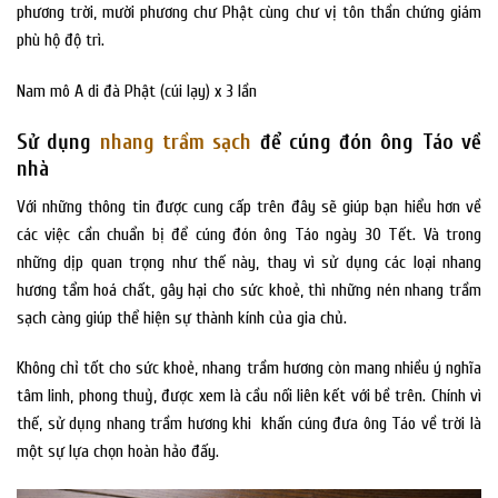
phương trời, mười phương chư Phật cùng chư vị tôn thần chứng giám
phù hộ độ trì.
Nam mô A di đà Phật (cúi lạy) x 3 lần
Sử dụng
nhang trầm sạch
để cúng đón ông Táo về
nhà
Với những thông tin được cung cấp trên đây sẽ giúp bạn hiểu hơn về
các việc cần chuẩn bị để cúng đón ông Táo ngày 30 Tết. Và trong
những dịp quan trọng như thế này, thay vì sử dụng các loại nhang
hương tẩm hoá chất, gây hại cho sức khoẻ, thì những nén nhang trầm
sạch càng giúp thể hiện sự thành kính của gia chủ.
Không chỉ tốt cho sức khoẻ, nhang trầm hương còn mang nhiều ý nghĩa
tâm linh, phong thuỷ, được xem là cầu nối liên kết với bề trên. Chính vì
thế, sử dụng nhang trầm hương khi khấn cúng đưa ông Táo về trời là
một sự lựa chọn hoàn hảo đấy.