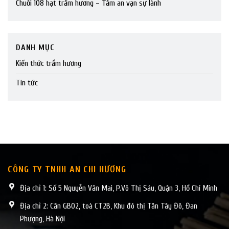
Chuỗi 108 hạt trầm hương – Tâm an vạn sự lành
DANH MỤC
Kiến thức trầm hương
Tin tức
CÔNG TY TNHH AN CHI HƯƠNG
Địa chỉ 1: Số 5 Nguyễn Văn Mai, P.Võ Thị Sáu, Quận 3, Hồ Chí Minh
Địa chỉ 2: Căn GB02, toà CT2B, Khu đô thị Tân Tây Đô, Đan
Phượng, Hà Nội