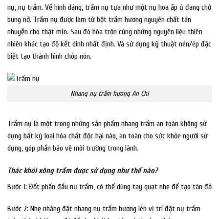
nụ, nụ trầm. Về hình dáng, trầm nụ tựa như một nụ hoa ấp ủ đang chờ
bung nở. Trầm nụ được làm từ bột trầm hương nguyên chất tán
nhuyễn cho thật mịn. Sau đó hòa trộn cùng những nguyên liệu thiên
nhiên khác tạo độ kết dính nhất định. Và sử dụng kỹ thuật nén/ép đặc
biệt tạo thành hình chóp nón.
Nhang nụ trầm hương An Chi
Trầm nụ là một trong những sản phẩm nhang trầm an toàn không sử
dụng bất kỳ loại hóa chất độc hại nào, an toàn cho sức khỏe người sử
dụng, góp phần bảo vệ môi trường trong lành.
Thác khói xông trầm được sử dụng như thế nào?
Bước 1: Đốt phần đầu nụ trầm, có thể dùng tay quạt nhẹ để tạo tàn đỏ
Bước 2: Nhẹ nhàng đặt nhang nụ trầm hương lên vị trí đặt nụ trầm