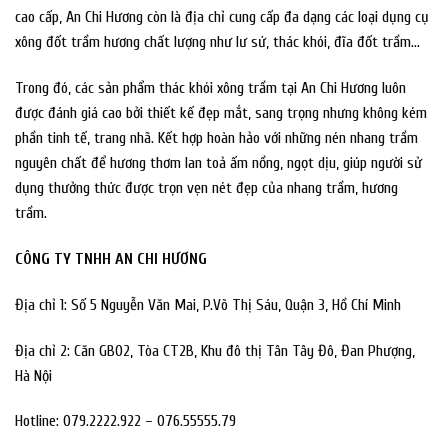
cao cấp, An Chi Hương còn là địa chỉ cung cấp đa dạng các loại dụng cụ
xông đốt trầm hương chất lượng như lư sứ, thác khói, đĩa đốt trầm…
Trong đó, các sản phẩm thác khói xông trầm tại An Chi Hương luôn
được đánh giá cao bởi thiết kế đẹp mắt, sang trọng nhưng không kém
phần tinh tế, trang nhã. Kết hợp hoàn hảo với những nén nhang trầm
nguyên chất để hương thơm lan toả ấm nồng, ngọt dịu, giúp người sử
dụng thưởng thức được trọn vẹn nét đẹp của nhang trầm, hương
trầm.
CÔNG TY TNHH AN CHI HƯƠNG
Địa chỉ 1: Số 5 Nguyễn Văn Mai, P.Võ Thị Sáu, Quận 3, Hồ Chí Minh
Địa chỉ 2: Căn GB02, Tòa CT2B, Khu đô thị Tân Tây Đô, Đan Phượng,
Hà Nội
Hotline: 079.2222.922 – 076.55555.79