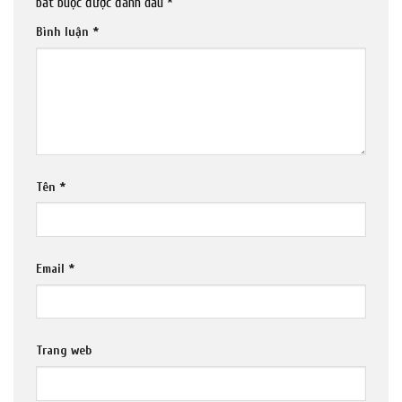
bắt buộc được đánh dấu
*
Bình luận
*
Tên
*
Email
*
Trang web