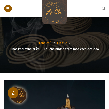
Skip
to
content
Trang chủ
/
Tin tức
/
Thác khói xông trầm – Thưởng hương trầm một cách độc đáo
12
Th2