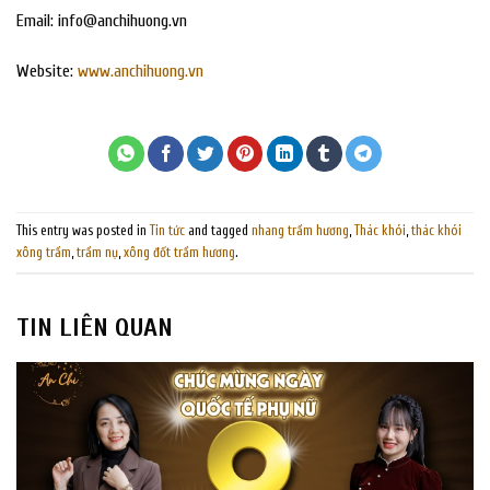
Email:
info@anchihuong.vn
Website:
www.anchihuong.vn
This entry was posted in
Tin tức
and tagged
nhang trầm hương
,
Thác khói
,
thác khói
xông trầm
,
trầm nụ
,
xông đốt trầm hương
.
TIN LIÊN QUAN