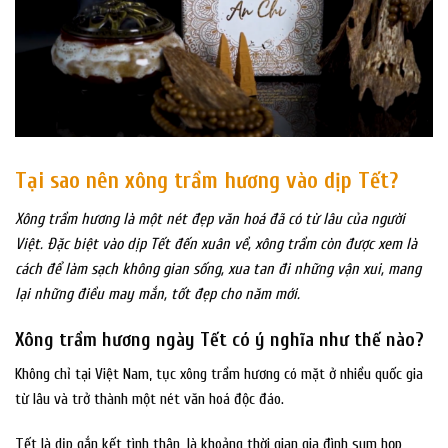
Tại sao nên xông trầm hương vào dịp Tết?
Xông trầm hương là một nét đẹp văn hoá đã có từ lâu của người
Việt. Đặc biệt vào dịp Tết đến xuân về, xông trầm còn được xem là
cách để làm sạch không gian sống, xua tan đi những vận xui, mang
lại những điều may mắn, tốt đẹp cho năm mới.
Xông trầm hương ngày Tết có ý nghĩa như thế nào?
Không chỉ tại Việt Nam, tục xông trầm hương có mặt ở nhiều quốc gia
từ lâu và trở thành một nét văn hoá độc đáo.
Tết là dịp gắn kết tình thân, là khoảng thời gian gia đình sum họp,