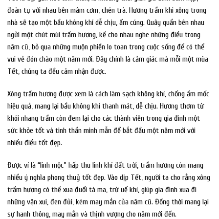
đoàn tụ với nhau bên mâm cơm, chén trà. Hương trầm khi xông trong
nhà sẽ tạo một bầu không khí dễ chịu, ấm cúng. Quây quần bên nhau
ngửi một chút mùi trầm hương, kể cho nhau nghe những điều trong
năm cũ, bỏ qua những muộn phiền lo toan trong cuộc sống để có thể
vui vẻ đón chào một năm mới. Đây chính là cảm giác mà mỗi một mùa
Tết, chúng ta đều cảm nhận được.
Xông trầm hương được xem là cách làm sạch không khí, chống ẩm mốc
hiệu quả, mang lại bầu không khí thanh mát, dễ chịu. Hương thơm từ
khói nhang trầm còn đem lại cho các thành viên trong gia đình một
sức khỏe tốt và tinh thần minh mẫn để bắt đầu một năm mới với
nhiều điều tốt đẹp.
Được ví là “linh mộc” hấp thu linh khí đất trời, trầm hương còn mang
nhiều ý nghĩa phong thuỷ tốt đẹp. Vào dịp Tết, người ta cho rằng xông
trầm hương có thể xua đuổi tà ma, trừ uế khí, giúp gia đình xua đi
những vận xui, đen đủi, kém may mắn của năm cũ. Đồng thời mang lại
sự hanh thông, may mắn và thịnh vượng cho năm mới đến.