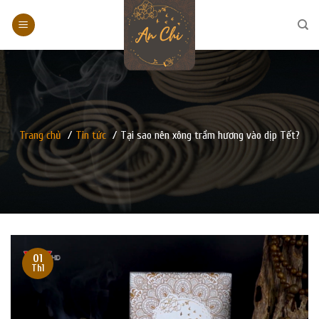
Skip
to
content
Trang chủ
/
Tin tức
/
Tại sao nên xông trầm hương vào dịp Tết?
01
Th1