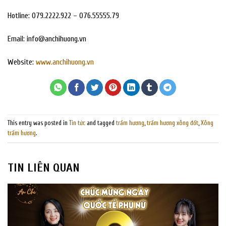
Hotline: 079.2222.922 – 076.55555.79
Email:
info@anchihuong.vn
Website:
www.anchihuong.vn
This entry was posted in
Tin tức
and tagged
trầm hương
,
trầm hương xông đốt
,
Xông
trầm hương
.
TIN LIÊN QUAN