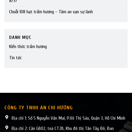
8/3?
Chuỗi 108 hạt trầm hương – Tâm an vạn sự lành
DANH MỤC
Kiến thức trầm hương
Tin tức
CÔNG TY TNHH AN CHI HƯƠNG
Địa chỉ 1: Số 5 Nguyễn Văn Mai, P.Võ Thị Sáu, Quận 3, Hồ Chí Minh
Địa chỉ 2: Căn GB02, toà CT2B, Khu đô thị Tân Tây Đô, Đan