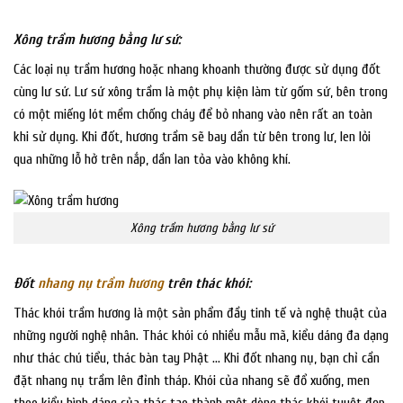
Xông trầm hương bằng lư sứ:
Các loại nụ trầm hương hoặc nhang khoanh thường được sử dụng đốt
cùng lư sứ. Lư sứ xông trầm là một phụ kiện làm từ gốm sứ, bên trong
có một miếng lót mềm chống cháy để bỏ nhang vào nên rất an toàn
khi sử dụng. Khi đốt, hương trầm sẽ bay dần từ bên trong lư, len lỏi
qua những lỗ hở trên nắp, dần lan tỏa vào không khí.
Xông trầm hương bằng lư sứ
Đốt
nhang nụ trầm hương
trên thác khói:
Thác khói trầm hương là một sản phẩm đầy tinh tế và nghệ thuật của
những người nghệ nhân. Thác khói có nhiều mẫu mã, kiểu dáng đa dạng
như thác chú tiểu, thác bàn tay Phật … Khi đốt nhang nụ, bạn chỉ cần
đặt nhang nụ trầm lên đỉnh tháp. Khói của nhang sẽ đổ xuống, men
theo kiểu hình dáng của thác tạo thành một dòng thác khói tuyệt đẹp.