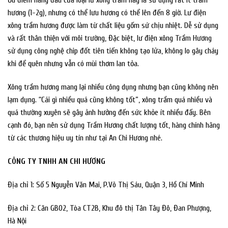
Ưu điểm hàng đầu của loại lư xông trầm này là sử dụng rất ít trầm
hương (1-2g), nhưng có thể lưu hương có thể lên đến 8 giờ. Lư điện
xông trầm hương được làm từ chất liệu gốm sứ chịu nhiệt. Dễ sử dụng
và rất thân thiện với môi trường, Đặc biệt, lư điện xông Trầm Hương
sử dụng công nghệ chip đốt tiên tiến không tạo lửa, không lo gây cháy
khi để quên nhưng vẫn có mùi thơm lan tỏa.
Xông trầm hương mang lại nhiều công dụng nhưng bạn cũng không nên
lạm dụng. “Cái gì nhiều quá cũng không tốt”, xông trầm quá nhiều và
quá thường xuyên sẽ gây ảnh hưởng đến sức khỏe ít nhiều đấy. Bên
cạnh đó, bạn nên sử dụng Trầm Hương chất lượng tốt, hàng chính hãng
từ các thương hiệu uy tín như tại An Chi Hương nhé.
CÔNG TY TNHH AN CHI HƯƠNG
Địa chỉ 1: Số 5 Nguyễn Văn Mai, P.Võ Thị Sáu, Quận 3, Hồ Chí Minh
Địa chỉ 2: Căn GB02, Tòa CT2B, Khu đô thị Tân Tây Đô, Đan Phượng,
Hà Nội