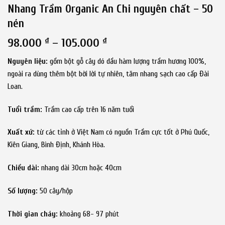
Nhang Trầm Organic An Chi nguyên chất – 50
nén
98.000
₫
–
105.000
₫
Nguyên liệu:
gồm bột gỗ cây dó dầu hàm lượng trầm hương 100%,
ngoài ra dùng thêm bột bời lời tự nhiên, tăm nhang sạch cao cấp Đài
Loan.
Tuổi trầm:
Trầm cao cấp trên 16 năm tuổi
Xuất xứ:
từ các tỉnh ở Việt Nam có nguồn Trầm cực tốt ở Phú Quốc,
Kiên Giang, Bình Định, Khánh Hòa.
Chiều dài:
nhang dài 30cm hoặc 40cm
Số lượng:
50 cây/hộp
Thời gian cháy:
khoảng 68- 97 phút