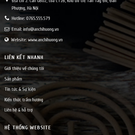
Địa chỉ 2: Căn GB02, toà CT2B, Khu đô thị Tân Tây Đô, Đan
Phượng, Hà Nội
Hotline: 0765.555.579
Email:
info@anchihuong.vn
Website: www.anchihuong.vn
LIÊN KẾT NHANH
Giới thiệu về chúng tôi
Sản phẩm
Tin tức & Sự kiện
Kiến thức trầm hương
Liên hệ & hỗ trợ
HỆ THỐNG WEBSITE