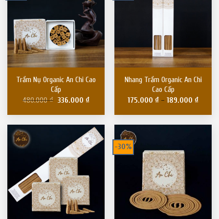
Trầm Nụ Organic An Chi Cao
Nhang Trầm Organic An Chi
Cấp
Cao Cấp
480.000
₫
336.000
₫
175.000
₫
–
189.000
₫
-30%