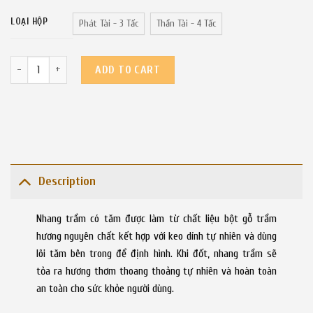
LOẠI HỘP
Phát Tài - 3 Tấc
Thần Tài - 4 Tấc
Nhang Trầm Organic An Chi nguyên chất - 50 nén quantity
ADD TO CART
Description
Nhang trầm có tăm được làm từ chất liệu bột gỗ trầm
hương nguyên chất kết hợp với keo dính tự nhiên và dùng
lõi tăm bên trong để định hình. Khi đốt, nhang trầm sẽ
tỏa ra hương thơm thoang thoảng tự nhiên và hoàn toàn
an toàn cho sức khỏe người dùng.