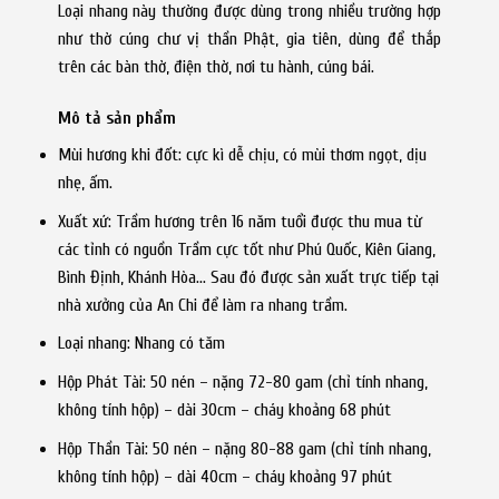
Loại nhang này thường được dùng trong nhiều trường hợp
như thờ cúng chư vị thần Phật, gia tiên, dùng để thắp
trên các bàn thờ, điện thờ, nơi tu hành, cúng bái.
Mô tả sản phẩm
Mùi hương khi đốt: cực kì dễ chịu, có mùi thơm ngọt, dịu
nhẹ, ấm.
Xuất xứ: Trầm hương trên 16 năm tuổi được thu mua từ
các tỉnh có nguồn Trầm cực tốt như Phú Quốc, Kiên Giang,
Bình Định, Khánh Hòa… Sau đó được sản xuất trực tiếp tại
nhà xưởng của An Chi để làm ra nhang trầm.
Loại nhang: Nhang có tăm
Hộp Phát Tài: 50 nén – nặng 72-80 gam (chỉ tính nhang,
không tính hộp) – dài 30cm – cháy khoảng 68 phút
Hộp Thần Tài: 50 nén – nặng 80-88 gam (chỉ tính nhang,
không tính hộp) – dài 40cm – cháy khoảng 97 phút