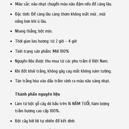
Màu sắc: nâu nhạt chuyển màu nâu đậm nếu để càng lâu.
Đặc tính: Để càng lâu càng thơm không mất mùi , mùi
nồng hơn khi ủ lâu.
Nhang thẳng, bột mịn.
Thời gian lưu hương: từ 2 giờ – 4 giờ
Tình trạng sản phẩm: Mới 100%
Nguyên liệu được thu mua từ các phu trầm ở Việt Nam.
Khi đốt khói trắng, không gây cay mắt không nám tường.
Tàn trắng hòa vào dầu trầm sinh ra màu nâu vàng nhạt.
Thành phần nguyên liệu
Làm từ bột gỗ cây dó bầu trên 16 NĂM TUỔI, hàm lượng
trầm hương cao cấp 100%.
Bột cây bời lời tự nhiên để kết dính