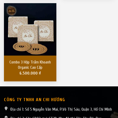
Combo 3 Hộp Trầm Khoanh
Organic Cao Cấp
6.500.000
₫
CÔNG TY TNHH AN CHI HƯƠNG
Địa chỉ 1: Số 5 Nguyễn Văn Mai, P.Võ Thị Sáu, Quận 3, Hồ Chí Minh