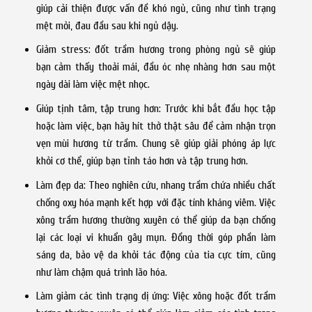
giúp cải thiện được vấn đề khó ngủ, cũng như tình trạng
mệt mỏi, đau đầu sau khi ngủ dậy.
Giảm stress: đốt trầm hương trong phòng ngủ sẽ giúp
bạn cảm thấy thoải mái, đầu óc nhẹ nhàng hơn sau một
ngày dài làm việc mệt nhọc.
Giúp tịnh tâm, tập trung hơn: Trước khi bắt đầu học tập
hoặc làm việc, bạn hãy hít thở thật sâu để cảm nhận trọn
vẹn mùi hương từ trầm. Chung sẽ giúp giải phóng áp lực
khỏi cơ thể, giúp bạn tỉnh táo hơn và tập trung hơn.
Làm đẹp da: Theo nghiên cứu, nhang trầm chứa nhiều chất
chống oxy hóa mạnh kết hợp với đặc tính kháng viêm. Việc
xông trầm hương thường xuyên có thể giúp da bạn chống
lại các loại vi khuẩn gây mụn. Đồng thời góp phần làm
sáng da, bảo vệ da khỏi tác động của tia cực tím, cũng
như làm chậm quá trình lão hóa.
Làm giảm các tình trạng dị ứng: Việc xông hoặc đốt trầm