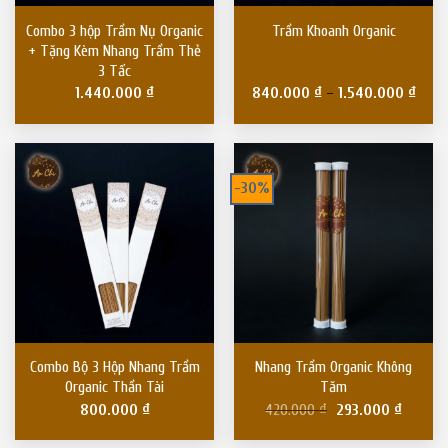
Combo 3 hộp Trầm Nụ Organic
Trầm Khoanh Organic
+ Tặng Kèm Nhang Trầm Thẻ
3 Tấc
1.440.000
₫
840.000
₫
–
1.540.000
₫
-30%
Combo Bộ 3 Hộp Nhang Trầm
Nhang Trầm Organic Không
Organic Thần Tài
Tăm
800.000
₫
420.000
₫
293.000
₫