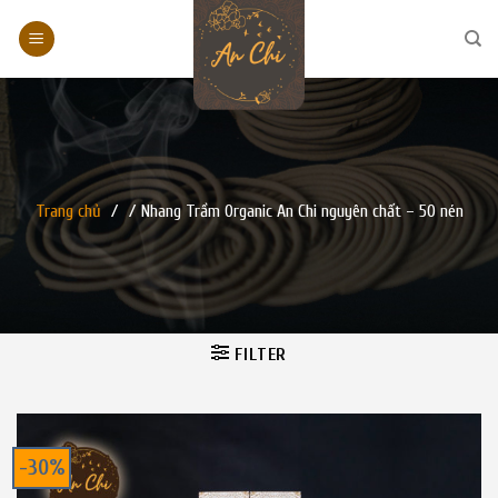
Skip
to
content
Trang chủ
/
/
Nhang Trầm Organic An Chi nguyên chất – 50 nén
FILTER
-30%