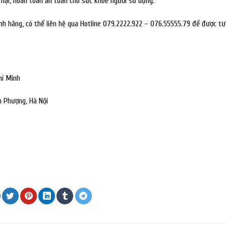
hại, hoàn toàn an toàn cho sức khoẻ người sử dụng.
h hãng, có thể liên hệ qua Hotline 079.2222.922 – 076.55555.79 để được tư
hí Minh
n Phượng, Hà Nội