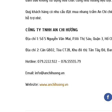
đảm bảo không sử dụng hóa chất cũng như hương liệu độc 
Quý khách hàng có nhu cầu đặt mua nhang trầm An Chi chín
hỗ trợ nhé.
CÔNG TY TNHH AN CHI HƯƠNG
Địa chỉ 1: Số 5 Nguyễn Văn Mai, P.Võ Thị Sáu, Quận 3, Hồ C
Địa chỉ 2: Căn GB02, Tòa CT2B, Khu đô thị Tân Tây Đô, Đa
Hotline: 079.2222.922 – 076.55555.79
Email:
info@anchihuong.vn
Website:
www.anchihuong.vn