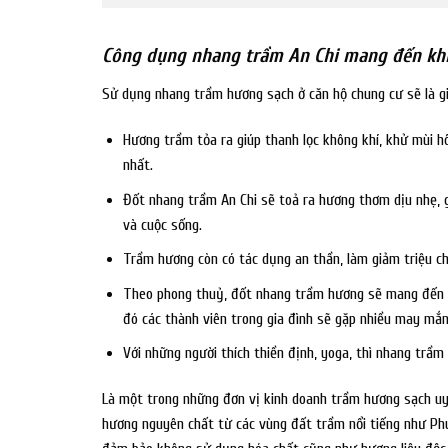
Công dụng nhang trầm An Chi mang đến khi
Sử dụng nhang trầm hương sạch ở căn hộ chung cư sẽ là giải
Hương trầm tỏa ra giúp thanh lọc không khí, khử mùi h
nhất.
Đốt nhang trầm An Chi sẽ toả ra hương thơm dịu nhẹ, g
và cuộc sống.
Trầm hương còn có tác dụng an thần, làm giảm triệu c
Theo phong thuỷ, đốt nhang trầm hương sẽ mang đến nh
đó các thành viên trong gia đình sẽ gặp nhiều may mắn
Với những người thích thiền định, yoga, thì nhang trầm
Là một trong những đơn vị kinh doanh trầm hương sạch uy
hương nguyên chất từ các vùng đất trầm nổi tiếng như Ph