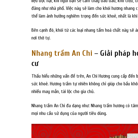
liệu độc hại, khi ngửi bạn sẽ cảm thấy đau đầu, khó chịu, 
đãng như nhà phố. Việc này sẽ làm cho khói hương nhang c
thể làm ảnh hưởng nghiêm trọng đến sức khoẻ, nhất là khi 
Bên cạnh đó, khói từ các loại nhang tẩm hoá chất này sẽ
nơi thờ tự.
Nhang trầm An Chi
– Giải pháp h
cư
Thấu hiểu những vấn đề trên, An Chi Hương cung cấp đến b
sức khoẻ. Hương trầm tự nhiên không chỉ giúp cho bầu khô
nhiều may mắn, tài lộc cho gia chủ.
Nhang trầm An Chi đa dạng như: Nhang trầm hương có tă
mọi nhu cầu sử dụng của người tiêu dùng.