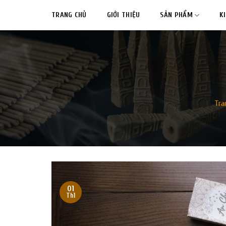
Skip
TRANG CHỦ
GIỚI THIỆU
SẢN PHẨM
K
to
content
Tra
01
Th1