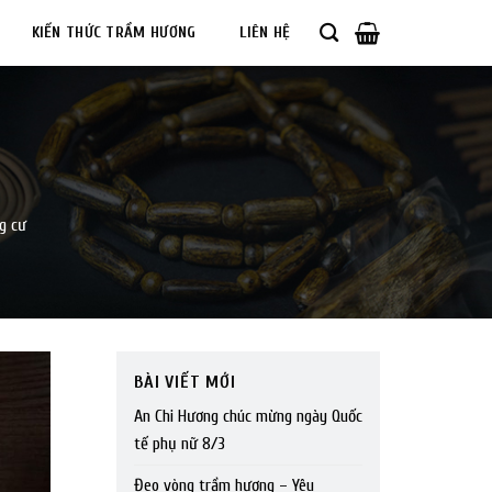
KIẾN THỨC TRẦM HƯƠNG
LIÊN HỆ
g cư
BÀI VIẾT MỚI
An Chi Hương chúc mừng ngày Quốc
tế phụ nữ 8/3
Đeo vòng trầm hương – Yêu