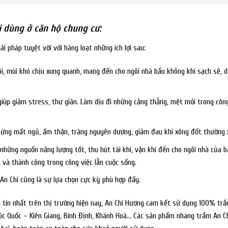
 dùng ở căn hộ chung cư:
 pháp tuyệt vời với hàng loạt những ích lợi sau:
ôi, mùi khó chịu xung quanh, mang đến cho ngôi nhà bầu không khí sạch sẽ, d
iúp giảm stress, thư giãn. Làm dịu đi những căng thẳng, mệt mỏi trong công
hứng mất ngủ, ấm thận, tráng nguyên dương, giảm đau khi xông đốt thường 
ững nguồn năng lượng tốt, thu hút tài khí, vận khí đến cho ngôi nhà của b
 và thành công trong công việc lẫn cuộc sống.
 An Chi cũng là sự lựa chọn cực kỳ phù hợp đấy.
 tín nhất trên thị trường hiện nay, An Chi Hương cam kết sử dụng 100% tr
úc Quốc – Kiên Giang, Bình Định, Khánh Hoà… Các sản phẩm nhang trầm An C