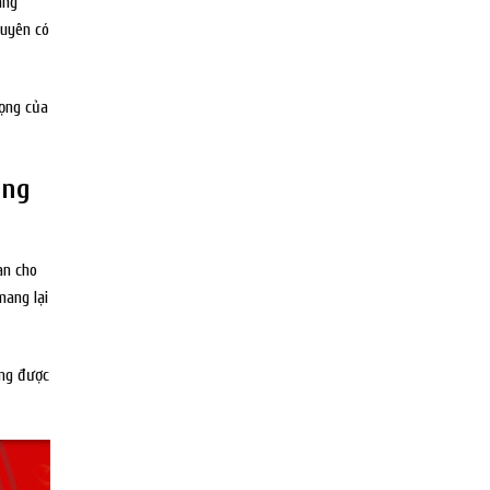
áng
xuyên có
rọng của
ung
àn cho
mang lại
ng được