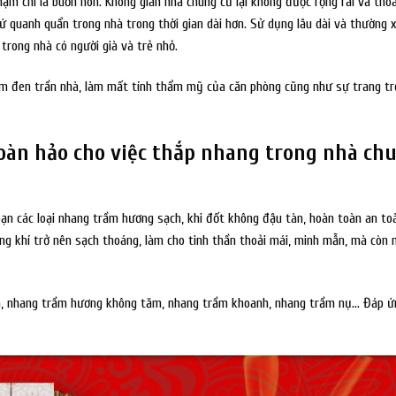
thậm chí là buồn nôn. Không gian nhà chung cư lại không được rộng rãi và tho
ứ quanh quẩn trong nhà trong thời gian dài hơn. Sử dụng lâu dài và thường 
trong nhà có người già và trẻ nhỏ.
 ám đen trần nhà, làm mất tính thẩm mỹ của căn phòng cũng như sự trang t
oàn hảo cho việc thắp nhang trong nhà ch
ạn các loại nhang trầm hương sạch, khi đốt không đậu tàn, hoàn toàn an to
ng khí trở nên sạch thoáng, làm cho tinh thần thoải mái, minh mẫn, mà còn 
m, nhang trầm hương không tăm, nhang trầm khoanh, nhang trầm nụ… Đáp ứ