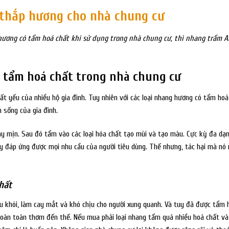
 thắp hương cho nhà chung cư
 hương có tẩm hoá chất khi sử dụng trong nhà chung cư, thì nhang trầm A
 tẩm hoá chất trong nhà chung cư
t yếu của nhiều hộ gia đình. Tuy nhiên với các loại nhang hương có tẩm hoá
 sống của gia đình.
y mịn. Sau đó tẩm vào các loại hóa chất tạo mùi và tạo màu. Cực kỳ đa dạ
ày đáp ứng được mọi nhu cầu của người tiêu dùng. Thế nhưng, tác hại mà nó
hất
iều khói, làm cay mắt và khó chịu cho người xung quanh. Và tuy đã được tẩm
hoàn toàn thơm đến thế. Nếu mua phải loại nhang tẩm quá nhiều hoá chất v