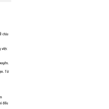
ễ chịu
 việc
xuyên.
ạn. Từ
ầm
hi đều