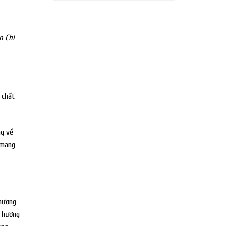
n Chi
 chất
ng về
 mang
 hương
à hương