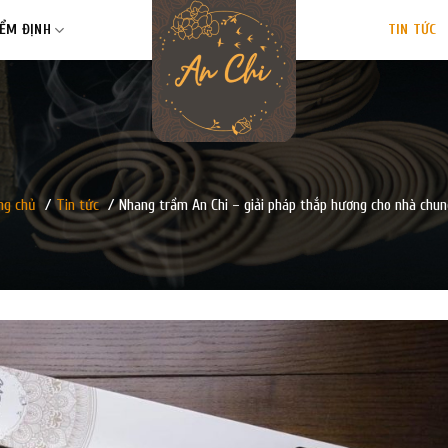
IỂM ĐỊNH
TIN TỨC
ng chủ
/
Tin tức
/
Nhang trầm An Chi – giải pháp thắp hương cho nhà chun