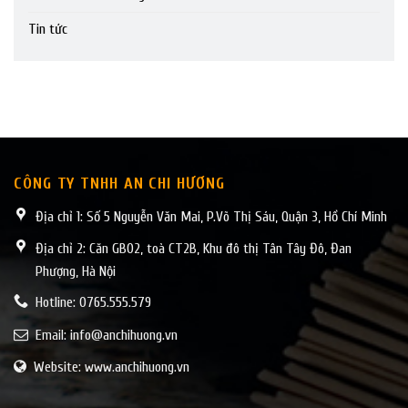
Tin tức
CÔNG TY TNHH AN CHI HƯƠNG
Địa chỉ 1: Số 5 Nguyễn Văn Mai, P.Võ Thị Sáu, Quận 3, Hồ Chí Minh
Địa chỉ 2: Căn GB02, toà CT2B, Khu đô thị Tân Tây Đô, Đan
Phượng, Hà Nội
Hotline: 0765.555.579
Email:
info@anchihuong.vn
Website: www.anchihuong.vn