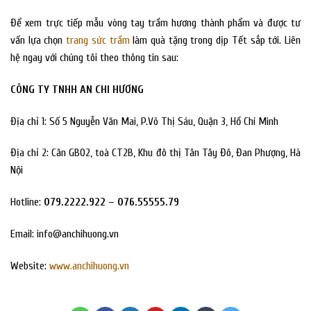
Để xem trực tiếp mẫu vòng tay trầm hương thành phẩm và được tư
vấn lựa chọn
trang sức trầm
làm quà tặng trong dịp Tết sắp tới. Liên
hệ ngay với chúng tôi theo thông tin sau:
CÔNG TY TNHH AN CHI HƯƠNG
Địa chỉ 1: Số 5 Nguyễn Văn Mai, P.Võ Thị Sáu, Quận 3, Hồ Chí Minh
Địa chỉ 2: Căn GB02, toà CT2B, Khu đô thị Tân Tây Đô, Đan Phượng, Hà
Nội
Hotline:
079.2222.922 – 076.55555.79
Email:
info@anchihuong.vn
Website:
www.anchihuong.vn