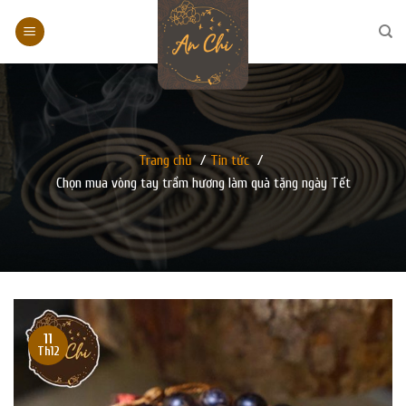
Skip
to
content
Trang chủ
/
Tin tức
/
Chọn mua vòng tay trầm hương làm quà tặng ngày Tết
11
Th12