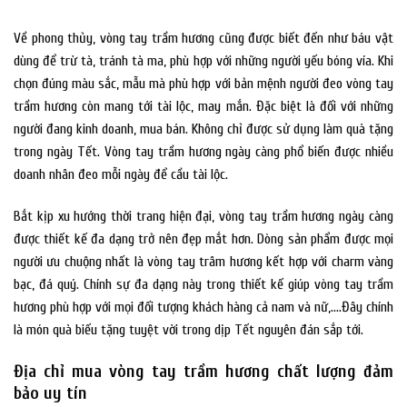
Về phong thủy, vòng tay trầm hương cũng được biết đến như báu vật
dùng để trừ tà, tránh tà ma, phù hợp với những người yếu bóng vía. Khi
chọn đúng màu sắc, mẫu mà phù hợp với bản mệnh người đeo vòng tay
trầm hương còn mang tới tài lộc, may mắn. Đặc biệt là đối với những
người đang kinh doanh, mua bán. Không chỉ được sử dụng làm quà tặng
trong ngày Tết. Vòng tay trầm hương ngày càng phổ biến được nhiều
doanh nhân đeo mỗi ngày để cầu tài lộc.
Bắt kịp xu hướng thời trang hiện đại, vòng tay trầm hương ngày càng
được thiết kế đa dạng trở nên đẹp mắt hơn. Dòng sản phẩm được mọi
người ưu chuộng nhất là vòng tay trâm hương kết hợp với charm vàng
bạc, đá quý. Chính sự đa dạng này trong thiết kế giúp vòng tay trầm
hương phù hợp với mọi đối tượng khách hàng cả nam và nữ,….Đây chính
là món quà biếu tặng tuyệt vời trong dịp Tết nguyên đán sắp tới.
Địa chỉ mua vòng tay trầm hương chất lượng đảm
bảo uy tín