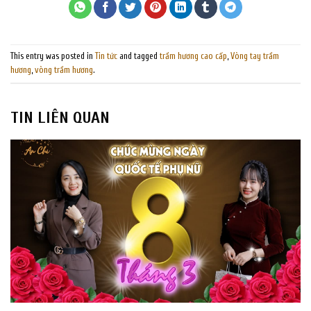
This entry was posted in
Tin tức
and tagged
trầm hương cao cấp
,
Vòng tay trầm
hương
,
vòng trầm hương
.
TIN LIÊN QUAN