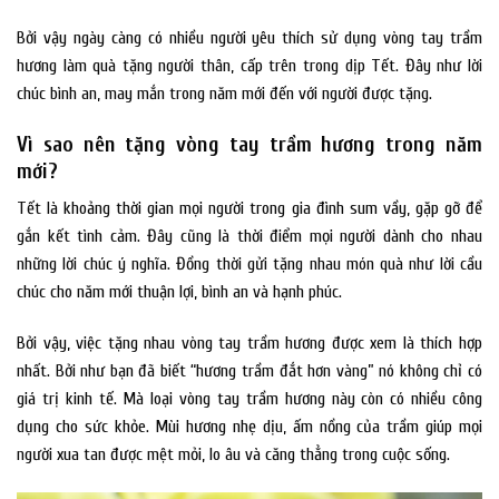
Bởi vậy ngày càng có nhiều người yêu thích sử dụng vòng tay trầm
hương làm quà tặng người thân, cấp trên trong dịp Tết. Đây như lời
chúc bình an, may mắn trong năm mới đến với người được tặng.
Vì sao nên tặng vòng tay trầm hương trong năm
mới?
Tết là khoảng thời gian mọi người trong gia đình sum vầy, gặp gỡ để
gắn kết tình cảm. Đây cũng là thời điểm mọi người dành cho nhau
những lời chúc ý nghĩa. Đồng thời gửi tặng nhau món quà như lời cầu
chúc cho năm mới thuận lợi, bình an và hạnh phúc.
Bởi vậy, việc tặng nhau vòng tay trầm hương được xem là thích hợp
nhất. Bởi như bạn đã biết “hương trầm đắt hơn vàng” nó không chỉ có
giá trị kinh tế. Mà loại vòng tay trầm hương này còn có nhiều công
dụng cho sức khỏe. Mùi hương nhẹ dịu, ấm nồng của trầm giúp mọi
người xua tan được mệt mỏi, lo âu và căng thẳng trong cuộc sống.