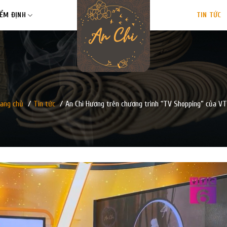
IỂM ĐỊNH
TIN TỨC
ang chủ
/
Tin tức
/
An Chi Hương trên chương trình “TV Shopping” của V