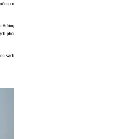
lưỡng có
hi Hương
ạch phơi
ong sạch