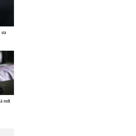
c ưa
hà mới