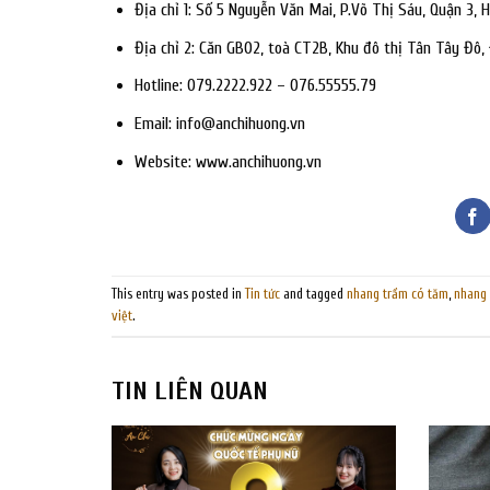
Địa chỉ 1: Số 5 Nguyễn Văn Mai, P.Võ Thị Sáu, Quận 3, 
Địa chỉ 2: Căn GB02, toà CT2B, Khu đô thị Tân Tây Đô,
Hotline: 079.2222.922 – 076.55555.79
Email:
info@anchihuong.vn
Website: www.anchihuong.vn
This entry was posted in
Tin tức
and tagged
nhang trầm có tăm
,
nhang
việt
.
TIN LIÊN QUAN