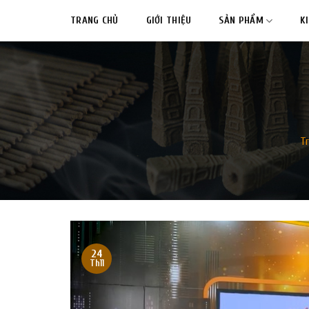
Skip
TRANG CHỦ
GIỚI THIỆU
SẢN PHẨM
K
to
content
Tr
24
Th11