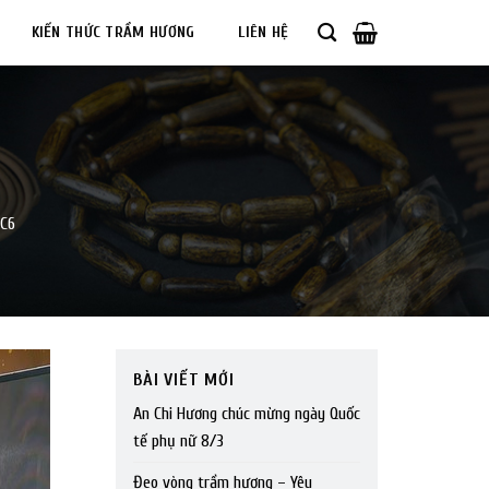
KIẾN THỨC TRẦM HƯƠNG
LIÊN HỆ
TC6
BÀI VIẾT MỚI
An Chi Hương chúc mừng ngày Quốc
tế phụ nữ 8/3
Đeo vòng trầm hương – Yêu