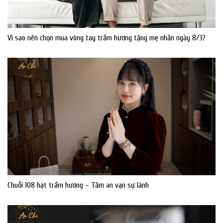
Vì sao nên chọn mua vòng tay trầm hương tặng mẹ nhân ngày 8/3?
Chuỗi 108 hạt trầm hương – Tâm an vạn sự lành