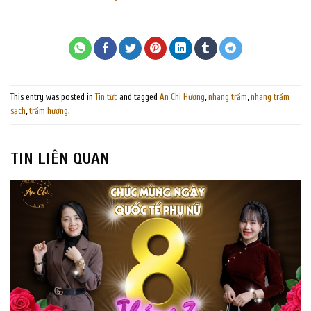
This entry was posted in
Tin tức
and tagged
An Chi Hương
,
nhang trầm
,
nhang trầm
sạch
,
trầm hương
.
TIN LIÊN QUAN