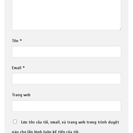
Tên
*
Email
*
Trang web
Lưu tên của tôi, email, và trang web trong trình duyệt
này cho lần bình luận kế tiếp của tôi.