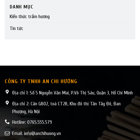
DANH MỤC
Kiến thức trầm hương
Tin tức
CÔNG TY TNHH AN CHI HƯƠNG
Địa chỉ 1: Số 5 Nguyễn Văn Mai, P.Võ Thị Sáu, Quận 3, Hồ Chí Minh
Địa chỉ 2: Căn GB02, toà CT2B, Khu đô thị Tân Tây Đô, Đan
Phượng, Hà Nội
Hotline: 0765.555.579
Email:
info@anchihuong.vn