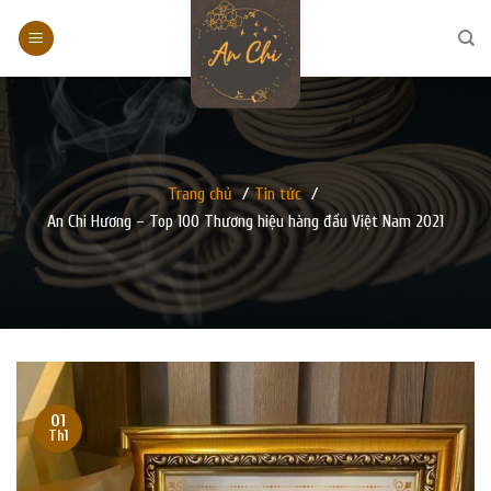
Skip
to
content
Trang chủ
/
Tin tức
/
An Chi Hương – Top 100 Thương hiệu hàng đầu Việt Nam 2021
01
Th1